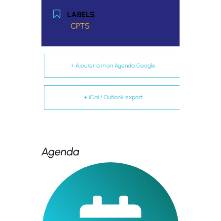
LABELS
CPTS
+ Ajouter à mon Agenda Google
+ iCal / Outlook export
Agenda