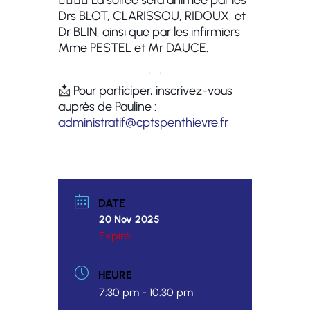
👩‍⚕️👨‍⚕️ La soirée sera animée par les
Drs BLOT, CLARISSOU, RIDOUX, et
Dr BLIN, ainsi que par les infirmiers
Mme PESTEL et Mr DAUCE.
……
📩 Pour participer, inscrivez-vous
auprès de Pauline :
administratif@cptspenthievre.
fr
DATE
20 Nov 2025
Expiré!
HEURE
7:30 pm - 10:30 pm