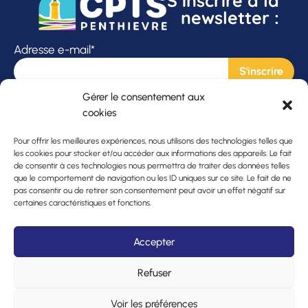
S’inscrire à la
newsletter :
Adresse e-mail*
Gérer le consentement aux
J'accepte les
mentions légales
cookies
Pour offrir les meilleures expériences, nous utilisons des technologies telles que
les cookies pour stocker et/ou accéder aux informations des appareils. Le fait
Actualités
L’association
Le projet
de consentir à ces technologies nous permettra de traiter des données telles
que le comportement de navigation ou les ID uniques sur ce site. Le fait de ne
pas consentir ou de retirer son consentement peut avoir un effet négatif sur
Agenda
Ressources
Contact
certaines caractéristiques et fonctions.
Annuaire
Accepter
Refuser
Mentions légales
Cookies
Voir les préférences