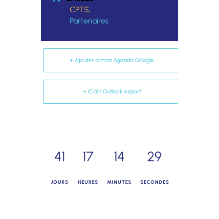
CPTS,
Partenaires
+ Ajouter à mon Agenda Google
+ iCal / Outlook export
41
17
14
29
JOURS
HEURES
MINUTES
SECONDES